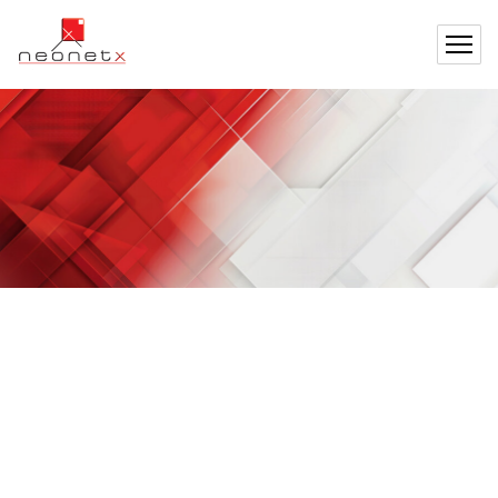
Certifikacija
struktuiranog
kabliranja