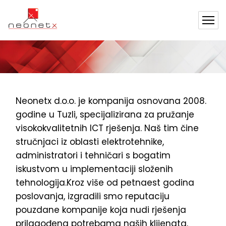
O nama
Neonetx d.o.o. je kompanija osnovana 2008.
godine u Tuzli, specijalizirana za pružanje
visokokvalitetnih ICT rješenja. Naš tim čine
stručnjaci iz oblasti elektrotehnike,
administratori i tehničari s bogatim
iskustvom u implementaciji složenih
tehnologija.Kroz više od petnaest godina
poslovanja, izgradili smo reputaciju
pouzdane kompanije koja nudi rješenja
prilagođena potrebama naših klijenata.