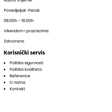
Radno vrijeme:
Ponedjeljak-Petak
08:00h – 16:00h
Vikendom i praznicima:
Zatvoreno
Korisnički servis
Politika sigurnosti
Politika kvaliteta
Reference
O nama
Kontakt
2026 © All rights reserved by
CaseThemes